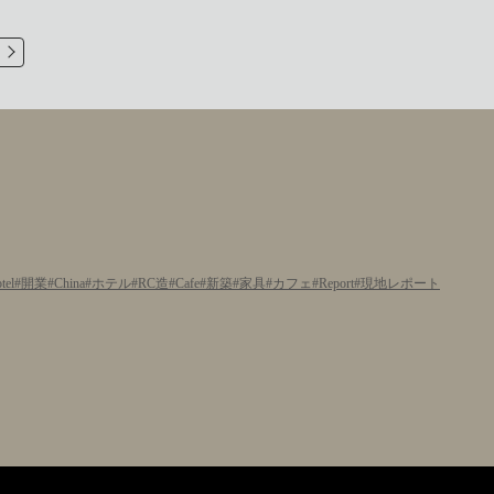
tel
開業
China
ホテル
RC造
Cafe
新築
家具
カフェ
Report
現地レポート