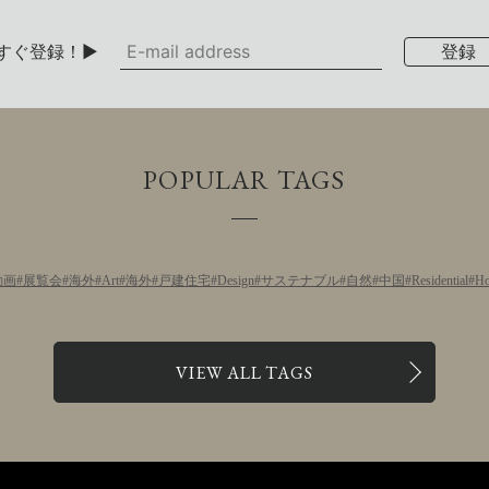
すぐ登録！▶
POPULAR TAGS
動画
展覧会
海外
Art
海外
戸建住宅
Design
サステナブル
自然
中国
Residential
Ho
VIEW ALL TAGS