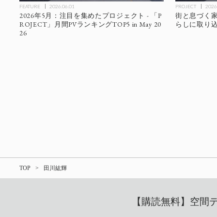
FEATURE
2026.06.01
PROJECT
2026
2026年5月：注目を集めたプロジェクト - 「P
街と息づく家族の
ROJECT」月間PVランキングTOP5 in May 20
らしに取り
26
TOP
田川紘輝
【購読無料】空間デザ