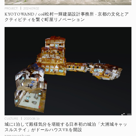
PROJECT
2024.09.02
KYOTOWAND / coil松村一輝建築設計事務所 - 京都の文化とア
クティビティを繋ぐ町屋リノベーション
CULTURE
2020.08.16
城に1泊して殿様気分を堪能する日本初の城泊「大洲城キャッ
スルステイ」がドールハウスVRを開設
www.ozucastle.com