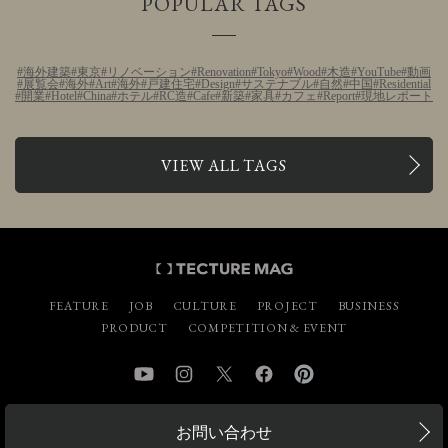
POPULAR TAGS
海外建築
東京
リノベーション
Renovation
Tokyo
Wood
木造
YouTube
動画
展覧会
海外
Art
海外
戸建住宅
Design
サステナブル
自然
中国
Residential
開業
Hotel
China
ホテル
RC造
Cafe
新築
家具
カフェ
Report
現地レポート
VIEW ALL TAGS
FEATURE
JOB
CULTURE
PROJECT
BUSINESS
PRODUCT
COMPETITION & EVENT
YouTube
Instagram
Twitter
Facebook
Pinterest
お問い合わせ