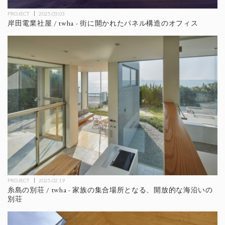
PROJECT
2025.03.03
岸田電業社屋 / twha - 街に開かれたパネル構造のオフィス
PROJECT
2025.02.19
糸島の別荘 / twha - 家族の集合場所となる、開放的な海沿いの
別荘