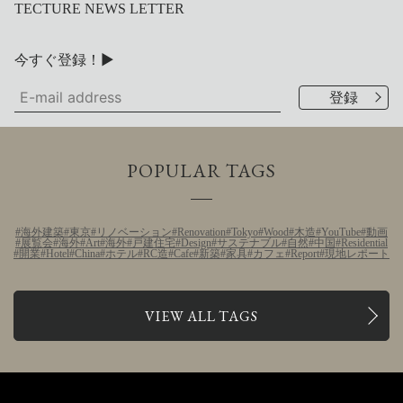
TECTURE NEWS LETTER
今すぐ登録！▶
POPULAR TAGS
海外建築
東京
リノベーション
Renovation
Tokyo
Wood
木造
YouTube
動画
展覧会
海外
Art
海外
戸建住宅
Design
サステナブル
自然
中国
Residential
開業
Hotel
China
ホテル
RC造
Cafe
新築
家具
カフェ
Report
現地レポート
VIEW ALL TAGS