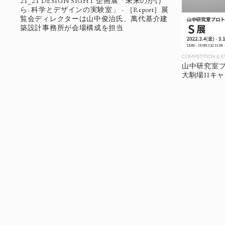
21_21 DESIGN SIGHT 企画展「未来のかけ
ら: 科学とデザインの実験室」 - ［Report］展
覧会ディレクターは山中俊治氏、萬代基介建
築設計事務所が会場構成を担当
COMPETITION & 
山中研究室プロ
大駒場IIキャ