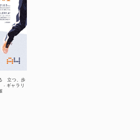
る 立つ、歩
- ギャラリ
催