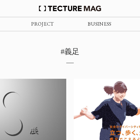
PROJECT
BUSINESS
#義足