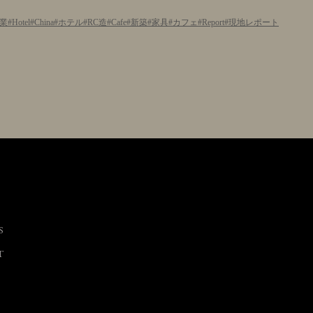
業
Hotel
China
ホテル
RC造
Cafe
新築
家具
カフェ
Report
現地レポート
S
T