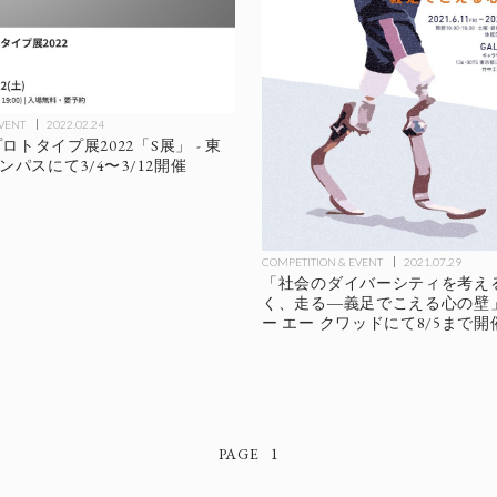
EVENT
2022.02.24
トタイプ展2022「S展」 - 東
ンパスにて3/4〜3/12開催
COMPETITION & EVENT
2021.07.29
「社会のダイバーシティを考え
く、走る―義足でこえる心の壁」 
ー エー クワッドにて8/5まで開
1