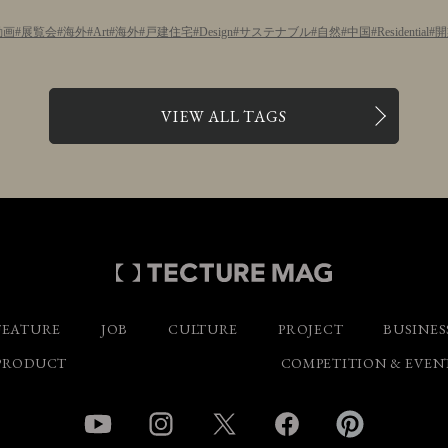
動画
展覧会
海外
Art
海外
戸建住宅
Design
サステナブル
自然
中国
Residential
開
VIEW ALL TAGS
FEATURE
JOB
CULTURE
PROJECT
BUSINES
PRODUCT
COMPETITION & EVEN
YouTube
Instagram
Twitter
Facebook
Pinterest