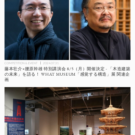
COMPETITION & EVENT
2024.07.31
藤本壮介×腰原幹雄 特別講演会 8/5（月）開催決定 - 「木造建築
の未来」を語る！ WHAT MUSEUM「感覚する構造」展 関連企
画