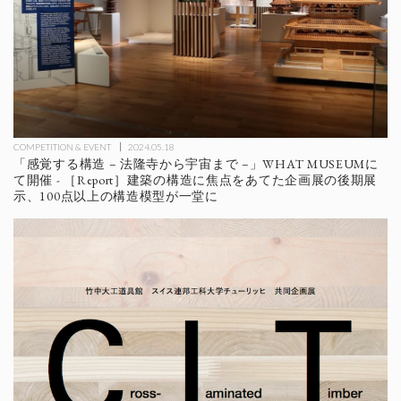
COMPETITION & EVENT
2024.05.18
「感覚する構造 – 法隆寺から宇宙まで –」WHAT MUSEUMに
て開催 - ［Report］建築の構造に焦点をあてた企画展の後期展
示、100点以上の構造模型が一堂に