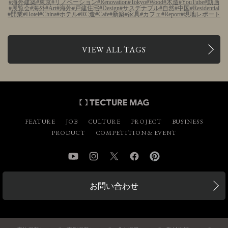
海外建築
東京
リノベーション
Renovation
Tokyo
Wood
木造
YouTube
動画
展覧会
海外
Art
海外
戸建住宅
Design
サステナブル
自然
中国
Residential
開業
Hotel
China
ホテル
RC造
Cafe
新築
家具
カフェ
Report
現地レポート
VIEW ALL TAGS
FEATURE
JOB
CULTURE
PROJECT
BUSINESS
PRODUCT
COMPETITION & EVENT
YouTube
Instagram
Twitter
Facebook
Pinterest
お問い合わせ