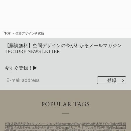
TOP
色部デザイン研究所
【購読無料】空間デザインの今がわかるメールマガジン
TECTURE NEWS LETTER
今すぐ登録！▶
POPULAR TAGS
海外建築
東京
リノベーション
Renovation
Tokyo
Wood
木造
YouTube
動画
展覧会
海外
Art
海外
戸建住宅
Design
サステナブル
自然
中国
Residential