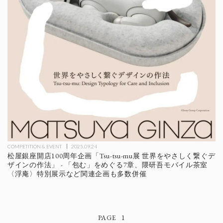
COMPETITION & EVENT
2025.09.24
松屋銀座開店100周年企画「Tsu-tsu-mu展 世界をやさしく繋ぐデ
ザインの作法」 - 「包む」をめぐる7章、隈研吾モバイル茶室
〈浮庵〉特別展示など関連企画も多数併催
1