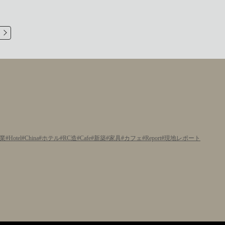
業
Hotel
China
ホテル
RC造
Cafe
新築
家具
カフェ
Report
現地レポート