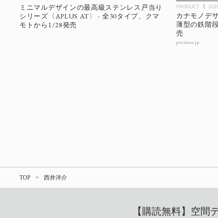
ミニマルデザインの最高級ステンレス戸当り
PRODUCT
202
カナモノデザ
シリーズ〈APLUS AT〉 - 全30タイプ、クマ
薄型の鉄階段用
モトから1/28発売
売
prtimes.jp
TOP
西井洋介
【購読無料】空間デザ