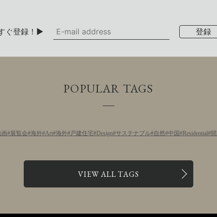
すぐ登録！▶
POPULAR TAGS
動画
展覧会
海外
Art
海外
戸建住宅
Design
サステナブル
自然
中国
Residential
開
VIEW ALL TAGS