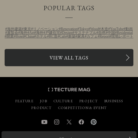
POPULAR TAGS
海外建築
東京
リノベーション
Renovation
Tokyo
Wood
木造
YouTube
動画
展覧会
海外
Art
海外
戸建住宅
Design
サステナブル
自然
中国
Residential
開業
Hotel
China
ホテル
RC造
Cafe
新築
家具
カフェ
Report
現地レポート
VIEW ALL TAGS
FEATURE
JOB
CULTURE
PROJECT
BUSINESS
PRODUCT
COMPETITION & EVENT
YouTube
Instagram
Twitter
Facebook
Pinterest