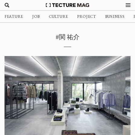
FEATURE
JOB
CULTURE
PROJECT
BUSINESS
#関 祐介