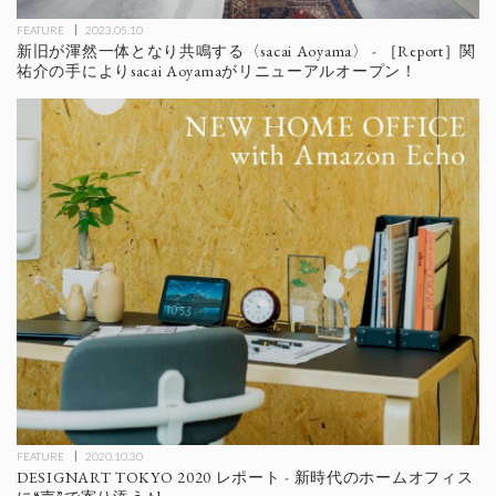
FEATURE
2023.05.10
新旧が渾然一体となり共鳴する〈sacai Aoyama〉 - ［Report］関
祐介の手によりsacai Aoyamaがリニューアルオープン！
FEATURE
2020.10.30
DESIGNART TOKYO 2020 レポート - 新時代のホームオフィス