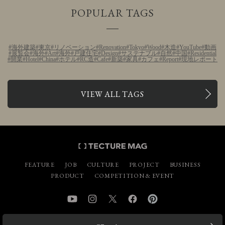
POPULAR TAGS
海外建築
東京
リノベーション
Renovation
Tokyo
Wood
木造
YouTube
動画
展覧会
海外
Art
海外
戸建住宅
Design
サステナブル
自然
中国
Residential
開業
Hotel
China
ホテル
RC造
Cafe
新築
家具
カフェ
Report
現地レポート
VIEW ALL TAGS
FEATURE
JOB
CULTURE
PROJECT
BUSINESS
PRODUCT
COMPETITION & EVENT
YouTube
Instagram
Twitter
Facebook
Pinterest