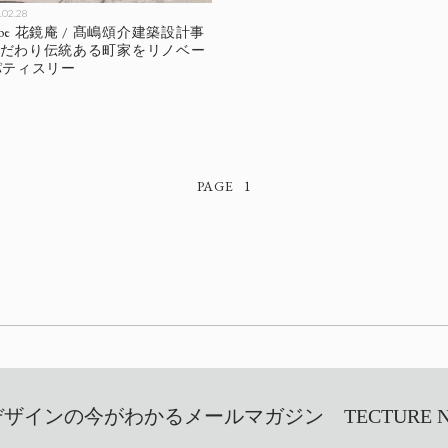
.02.28
e L’aube 花鏡庵 / 髙嶋頌介建築設計事
にこだわり伝統ある町家をリノベー
パティスリー
1
インの今がわかるメールマガジン TECTURE NEW