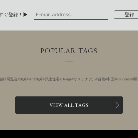
すぐ登録！▶
POPULAR TAGS
動画
展覧会
海外
Art
海外
戸建住宅
Design
サステナブル
自然
中国
Residential
開
VIEW ALL TAGS