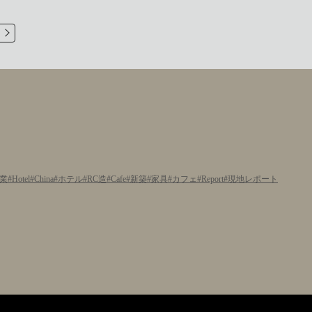
業
Hotel
China
ホテル
RC造
Cafe
新築
家具
カフェ
Report
現地レポート