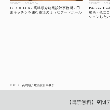
PROJECT
2024
PROJECT
2024.03.06
Pâtisseri
FOODCLUB / 髙嶋頌介建築設計事務所 - 円
務所 - 色
形キッチンを囲む市場のようなフードホール
ションした
TOP
髙嶋頌介建築設計事務所
【購読無料】空間デザ