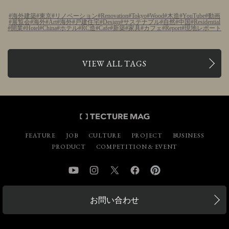
海外建築
東京
リノベーション
Renovation
Tokyo
Wood
木造
YouTube
動画
展覧会
海外
Art
海外
戸建住宅
Design
サステナブル
自然
中国
Residential
開業
Hotel
China
ホテル
RC造
Cafe
新築
家具
カフェ
Report
現地レポート
VIEW ALL TAGS
FEATURE
JOB
CULTURE
PROJECT
BUSINESS
PRODUCT
COMPETITION & EVENT
YouTube
Instagram
Twitter
Facebook
Pinterest
お問い合わせ