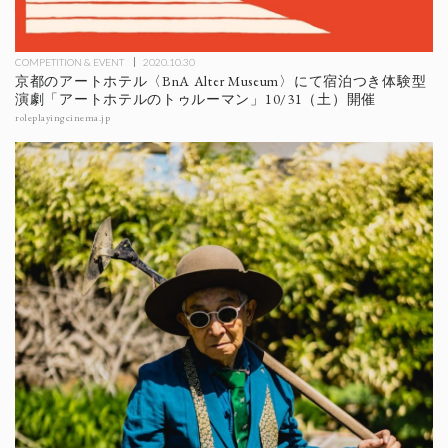
COMPETITION & EVENT
2020.10.30
京都のアートホテル〈BnA Alter Museum〉にて宿泊つき体験型
演劇「アートホテルのトゥルーマン」10/31（土）開催
roleplayingcinema.jp