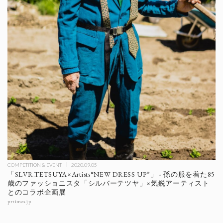
COMPETITION & EVENT
2020.09.05
「SLVR.TETSUYA×Artists“NEW DRESS UP”」 - 孫の服を着た85
歳のファッショニスタ「シルバーテツヤ」×気鋭アーティスト
とのコラボ企画展
prtimes.jp