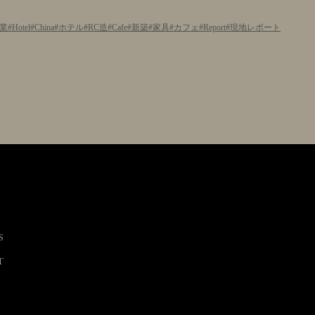
業
Hotel
China
ホテル
RC造
Cafe
新築
家具
カフェ
Report
現地レポート
S
T