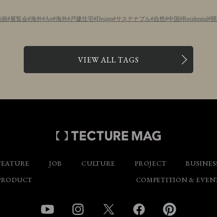
動画
展覧会
海外
Art
海外
戸建住宅
Design
サステナブル
自然
中国
Residential
開
VIEW ALL TAGS
FEATURE
JOB
CULTURE
PROJECT
BUSINES
PRODUCT
COMPETITION & EVEN
YouTube
Instagram
Twitter
Facebook
Pinterest