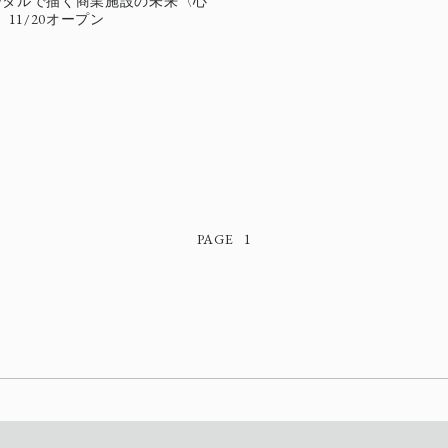
ジタルで描く商業施設の未来〈心
〉11/20オープン
1