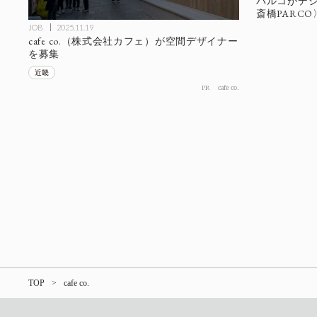
パルコがデ
斎橋PARCO
JOB
2025.11.19
cafe co.（株式会社カフェ）が空間デザイナー
を募集
近畿
PR
cafe co.
TOP
cafe co.