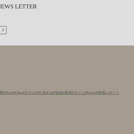
S LETTER
業
Hotel
China
ホテル
RC造
Cafe
新築
家具
カフェ
Report
現地レポート