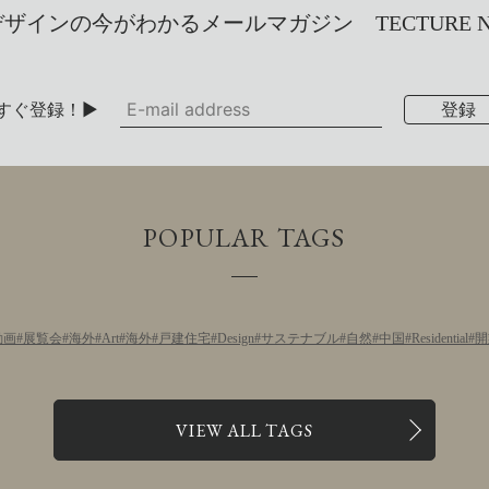
インの今がわかるメールマガジン TECTURE NEW
すぐ登録！▶
POPULAR TAGS
動画
展覧会
海外
Art
海外
戸建住宅
Design
サステナブル
自然
中国
Residential
開
VIEW ALL TAGS