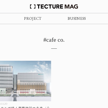
PROJECT
BUSINESS
#cafe co.
.11.20