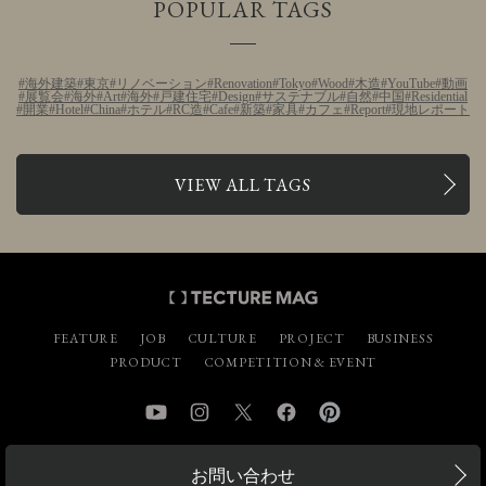
POPULAR TAGS
海外建築
東京
リノベーション
Renovation
Tokyo
Wood
木造
YouTube
動画
展覧会
海外
Art
海外
戸建住宅
Design
サステナブル
自然
中国
Residential
開業
Hotel
China
ホテル
RC造
Cafe
新築
家具
カフェ
Report
現地レポート
VIEW ALL TAGS
FEATURE
JOB
CULTURE
PROJECT
BUSINESS
PRODUCT
COMPETITION & EVENT
YouTube
Instagram
Twitter
Facebook
Pinterest
お問い合わせ