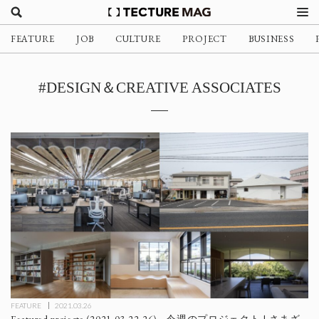
FEATURE
JOB
CULTURE
PROJECT
BUSINESS
#DESIGN＆CREATIVE ASSOCIATES
FEATURE
2021.03.26
Featured projects (2021.03.22-26) - 今週のプロジェクト | さまざ