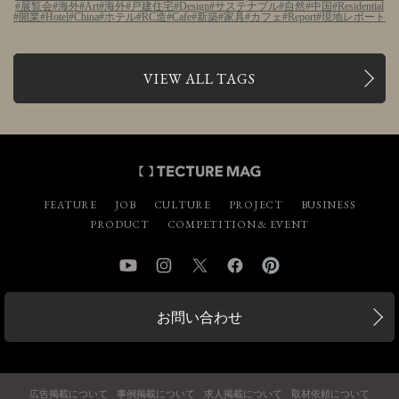
展覧会
海外
Art
海外
戸建住宅
Design
サステナブル
自然
中国
Residential
開業
Hotel
China
ホテル
RC造
Cafe
新築
家具
カフェ
Report
現地レポート
VIEW ALL TAGS
FEATURE
JOB
CULTURE
PROJECT
BUSINESS
PRODUCT
COMPETITION & EVENT
YouTube
Instagram
Twitter
Facebook
Pinterest
お問い合わせ
広告掲載について
事例掲載について
求人掲載について
取材依頼について