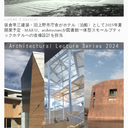
CULTURE
2024.10.30
坂倉準三建築・旧上野市庁舎がホテル〈泊船〉として2025年夏
開業予定 - MARU。architectureが図書館一体型スモールブティ
ックホテルへの改修設計を担当