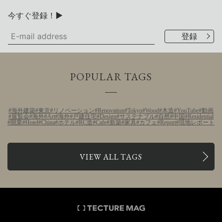
今すぐ登録！▶
POPULAR TAGS
海外建築
東京
リノベーション
Renovation
Tokyo
Wood
木造
YouTube
動画
展覧会
海外
Art
海外
戸建住宅
Design
サステナブル
自然
中国
Residential
開業
Hotel
China
ホテル
RC造
Cafe
新築
家具
カフェ
Report
現地レポート
VIEW ALL TAGS