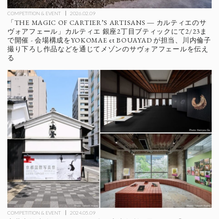
COMPETITION & EVENT
2026.02.09
「THE MAGIC OF CARTIER’S ARTISANS ― カルティエのサ
ヴォアフェール」カルティエ 銀座2丁目ブティックにて2/23ま
で開催 - 会場構成をYOKOMAE et BOUAYAD が担当、川内倫子
撮り下ろし作品などを通じてメゾンのサヴォアフェールを伝え
る
COMPETITION & EVENT
2024.05.09