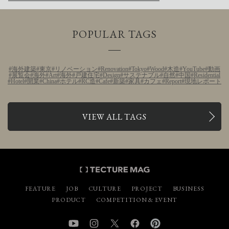
POPULAR TAGS
海外建築
東京
リノベーション
Renovation
Tokyo
Wood
木造
YouTube
動画
展覧会
海外
Art
海外
戸建住宅
Design
サステナブル
自然
中国
Residential
Hotel
開業
China
ホテル
RC造
Cafe
新築
家具
カフェ
Report
現地レポート
VIEW ALL TAGS
FEATURE
JOB
CULTURE
PROJECT
BUSINESS
PRODUCT
COMPETITION & EVENT
YouTube
Instagram
Twitter
Facebook
Pinterest