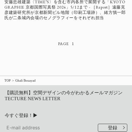
安藤忠雄建築〈TIME’S〉を含む市内各所で展開する「KYOTO
GRAPHIE 京都国際写真祭 2024」5/12まで - ［Report］遠藤克
彦建築研究所が京都新聞ビル地階（印刷工場跡）、緒方慎一郎
氏が二条城内会場のセノグラフィーをそれぞれ担当
1
TOP
Ghali Bouayad
【購読無料】空間デザインの今がわかるメールマガジン
TECTURE NEWS LETTER
今すぐ登録！▶