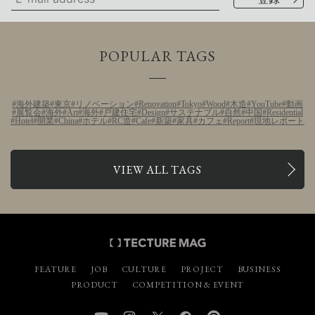
POPULAR TAGS
海外建築
東京
リノベーション
Renovation
Tokyo
Wood
木造
YouTube
動画
展覧会
海外
Art
海外
戸建住宅
Design
サステナブル
自然
中国
Residential
Hotel
開業
China
ホテル
RC造
Cafe
新築
家具
カフェ
Report
現地レポート
VIEW ALL TAGS
FEATURE
JOB
CULTURE
PROJECT
BUSINESS
PRODUCT
COMPETITION & EVENT