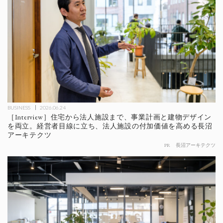
BUSINESS
2026.06.24
［Interview］住宅から法人施設まで、事業計画と建物デザイン
を両立。経営者目線に立ち、法人施設の付加価値を高める長沼
アーキテクツ
PR
長沼アーキテクツ