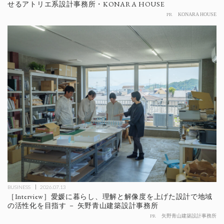
せるアトリエ系設計事務所・KONARA HOUSE
PR
KONARA HOUSE
BUSINESS
2026.07.13
［Interview］愛媛に暮らし、理解と解像度を上げた設計で地域
の活性化を目指す － 矢野青山建築設計事務所
PR
矢野青山建築設計事務所