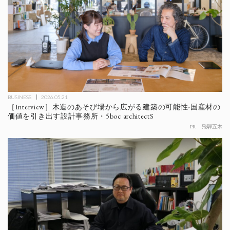
BUSINESS
2026.05.21
［Interview］木造のあそび場から広がる建築の可能性-国産材の
価値を引き出す設計事務所・5boc architectS
PR
飛騨五木