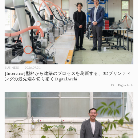
BUSINESS
2026.07.31
[Interview]型枠から建築のプロセスを刷新する、3Dプリンティ
ングの最先端を切り拓くDigitalArchi
PR
DigitalArchi