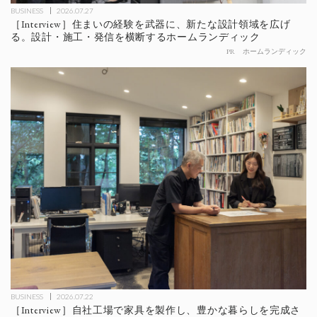
BUSINESS
2026.07.27
［Interview］住まいの経験を武器に、新たな設計領域を広げ
る。設計・施工・発信を横断するホームランディック
PR
ホームランディック
BUSINESS
2026.07.22
［Interview］自社工場で家具を製作し、豊かな暮らしを完成さ