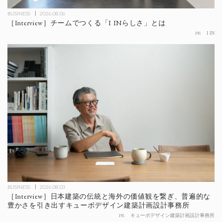
BUSINESS
2026.08.06
［Interview］チームでつくる「I INらしさ」とは
PR
I IN
BUSINESS
2026.08.03
［Interview］日本建築の伝統と海外の価値観を繋ぎ、普遍的な
豊かさを引き出すキューボデザイン建築計画設計事務所
PR
キューボデザイン建築計画設計事務所