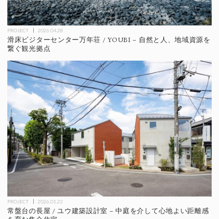
PROJECT
2026.04.28
滑床ビジターセンター万年荘 / YOUBI – 自然と人、地域資源を
繋ぐ観光拠点
PROJECT
2026.01.22
常盤台の長屋 / ユウ建築設計室 – 中庭を介して心地よい距離感