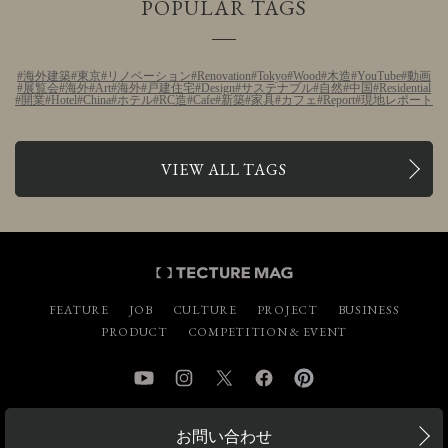
POPULAR TAGS
海外建築
東京
リノベーション
Renovation
Tokyo
Wood
木造
YouTube
動画
展覧会
海外
Art
海外
戸建住宅
Design
サステナブル
自然
中国
Residential
開業
Hotel
China
ホテル
RC造
Cafe
新築
家具
カフェ
Report
現地レポート
VIEW ALL TAGS
FEATURE
JOB
CULTURE
PROJECT
BUSINESS
PRODUCT
COMPETITION & EVENT
YouTube
Instagram
Twitter
Facebook
Pinterest
お問い合わせ