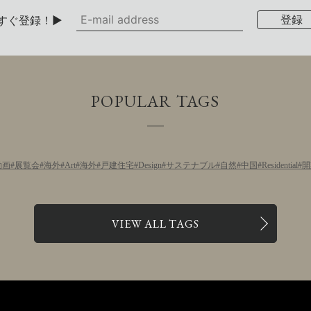
すぐ登録！▶
POPULAR TAGS
動画
展覧会
海外
Art
海外
戸建住宅
Design
サステナブル
自然
中国
Residential
開
VIEW ALL TAGS