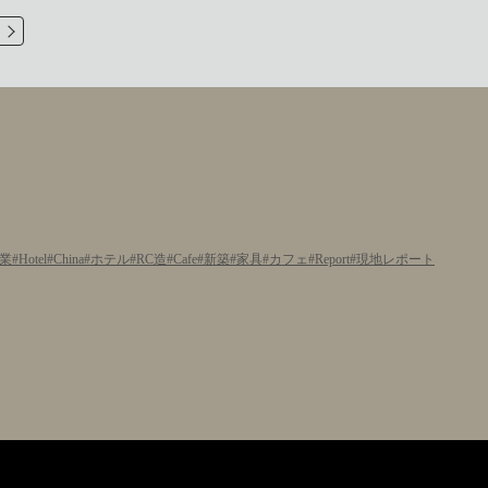
業
Hotel
China
ホテル
RC造
Cafe
新築
家具
カフェ
Report
現地レポート