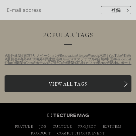
POPULAR TAGS
海外建築
東京
リノベーション
Renovation
Tokyo
Wood
木造
YouTube
動画
展覧会
海外
Art
海外
戸建住宅
Design
サステナブル
自然
中国
Residential
Hotel
開業
China
ホテル
RC造
Cafe
新築
家具
カフェ
Report
現地レポート
VIEW ALL TAGS
FEATURE
JOB
CULTURE
PROJECT
BUSINESS
PRODUCT
COMPETITION & EVENT