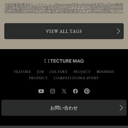
海外建築
東京
リノベーション
Renovation
Tokyo
Wood
木造
YouTube
動画
展覧会
海外
Art
海外
戸建住宅
Design
サステナブル
自然
中国
Residential
Hotel
開業
China
ホテル
RC造
Cafe
新築
家具
カフェ
Report
現地レポート
VIEW ALL TAGS
FEATURE
JOB
CULTURE
PROJECT
BUSINESS
PRODUCT
COMPETITION & EVENT
YouTube
Instagram
Twitter
Facebook
Pinterest
お問い合わせ