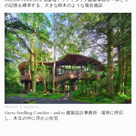
の記憶を継承する、大きな樹木のような複合施設
PROJECT
2025.07.01
Grove Strolling Corridor / and to 建築設計事務所 - 場所に呼応
し、木立の中に浮かぶ住宅