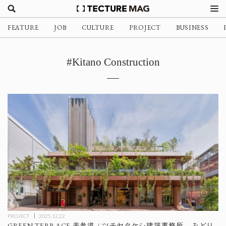
FEATURE
JOB
CULTURE
PROJECT
BUSINESS
#Kitano Construction
PROJECT
2025.12.22
GREEN TERRACE 表参道 / ツチヤタケシ建築事務所 – みどり