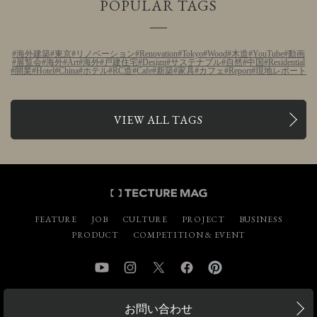
POPULAR TAGS
海外建築
東京
リノベーション
Renovation
Tokyo
Wood
木造
YouTube
動画
展覧会
海外
Art
海外
戸建住宅
Design
サステナブル
自然
中国
Residential
開業
Hotel
China
ホテル
RC造
Cafe
新築
家具
カフェ
Report
現地レポート
VIEW ALL TAGS
FEATURE
JOB
CULTURE
PROJECT
BUSINESS
PRODUCT
COMPETITION & EVENT
YouTube
Instagram
Twitter
Facebook
Pinterest
お問い合わせ