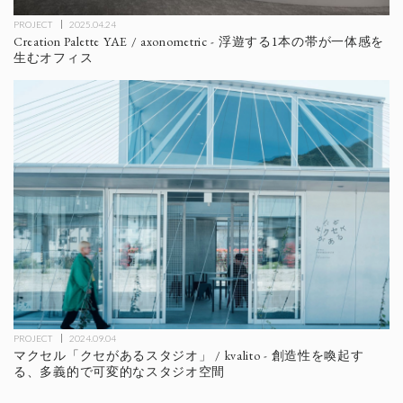
PROJECT
2025.04.24
Creation Palette YAE / axonometric - 浮遊する1本の帯が一体感を
生むオフィス
PROJECT
2024.09.04
マクセル「クセがあるスタジオ」 / kvalito - 創造性を喚起す
る、多義的で可変的なスタジオ空間