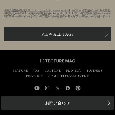
海外建築
東京
リノベーション
Renovation
Tokyo
Wood
木造
YouTube
動画
展覧会
海外
Art
海外
戸建住宅
Design
サステナブル
自然
中国
Residential
開業
Hotel
China
ホテル
RC造
Cafe
新築
家具
カフェ
Report
現地レポート
VIEW ALL TAGS
FEATURE
JOB
CULTURE
PROJECT
BUSINESS
PRODUCT
COMPETITION & EVENT
YouTube
Instagram
Twitter
Facebook
Pinterest
お問い合わせ