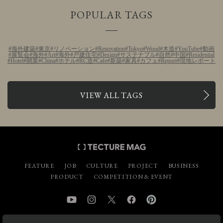
POPULAR TAGS
海外建築
東京
リノベーション
Renovation
Tokyo
Wood
木造
YouTube
動画
展覧会
海外
Art
海外
戸建住宅
Design
サステナブル
自然
中国
Residential
Hotel
開業
China
ホテル
RC造
Cafe
新築
家具
カフェ
Report
現地レポート
VIEW ALL TAGS
FEATURE
JOB
CULTURE
PROJECT
BUSINESS
PRODUCT
COMPETITION & EVENT
YouTube
Instagram
Twitter
Facebook
Pinterest