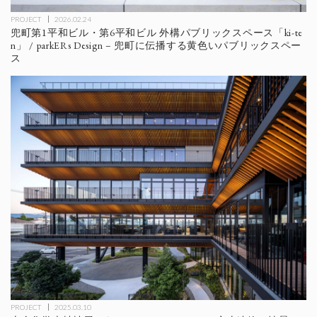
PROJECT
2026.02.24
兜町第1平和ビル・第6平和ビル 外構パブリックスペース「ki-te
n」 / parkERs Design – 兜町に伝播する黄色いパブリックスペー
ス
PROJECT
2025.03.10