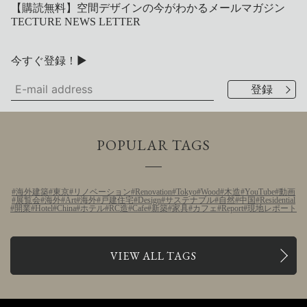
【購読無料】空間デザインの今がわかるメールマガジン
TECTURE NEWS LETTER
今すぐ登録！▶
POPULAR TAGS
海外建築
東京
リノベーション
Renovation
Tokyo
Wood
木造
YouTube
動画
展覧会
海外
Art
海外
戸建住宅
Design
サステナブル
自然
中国
Residential
開業
Hotel
China
ホテル
RC造
Cafe
新築
家具
カフェ
Report
現地レポート
VIEW ALL TAGS