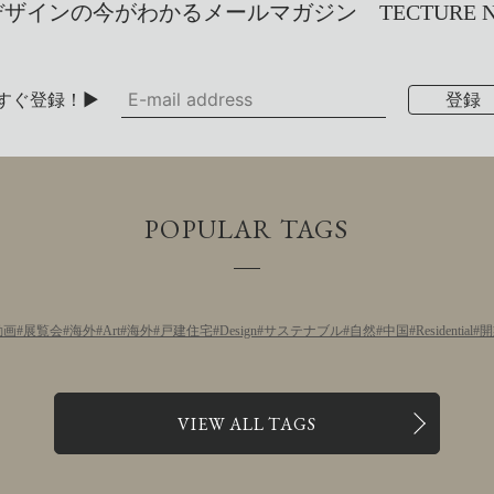
インの今がわかるメールマガジン TECTURE NEW
すぐ登録！▶
POPULAR TAGS
動画
展覧会
海外
Art
海外
戸建住宅
Design
サステナブル
自然
中国
Residential
開
VIEW ALL TAGS