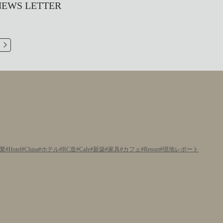
S LETTER
業
Hotel
China
ホテル
RC造
Cafe
新築
家具
カフェ
Report
現地レポート