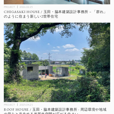
PROJECT
2026.02.25
CHIGASAKI HOUSE / 玉田・脇本建築設計事務所 – 「群れ」
のように住まう新しい2世帯住宅
PROJECT
2025.04.21
ROOF HOUSE / 玉田・脇本建築設計事務所 - 周辺環境や地域