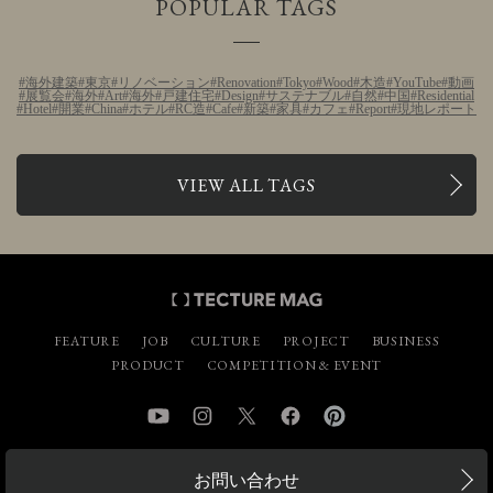
POPULAR TAGS
海外建築
東京
リノベーション
Renovation
Tokyo
Wood
木造
YouTube
動画
展覧会
海外
Art
海外
戸建住宅
Design
サステナブル
自然
中国
Residential
Hotel
開業
China
ホテル
RC造
Cafe
新築
家具
カフェ
Report
現地レポート
VIEW ALL TAGS
FEATURE
JOB
CULTURE
PROJECT
BUSINESS
PRODUCT
COMPETITION & EVENT
YouTube
Instagram
Twitter
Facebook
Pinterest
お問い合わせ