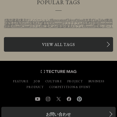
POPULAR TAGS
海外建築
東京
リノベーション
Renovation
Tokyo
Wood
木造
YouTube
動画
展覧会
海外
Art
海外
戸建住宅
Design
サステナブル
自然
中国
Residential
開業
Hotel
China
ホテル
RC造
Cafe
新築
家具
カフェ
Report
現地レポート
VIEW ALL TAGS
FEATURE
JOB
CULTURE
PROJECT
BUSINESS
PRODUCT
COMPETITION & EVENT
YouTube
Instagram
Twitter
Facebook
Pinterest
お問い合わせ