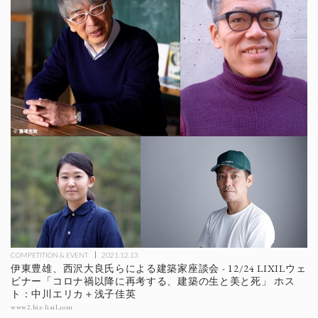
COMPETITION & EVENT
2021.12.13
伊東豊雄、西沢大良氏らによる建築家座談会 - 12/24 LIXILウェ
ビナー「コロナ禍以降に再考する、建築の生と美と死」 ホス
ト：中川エリカ＋浅子佳英
www2.biz-lixil.com