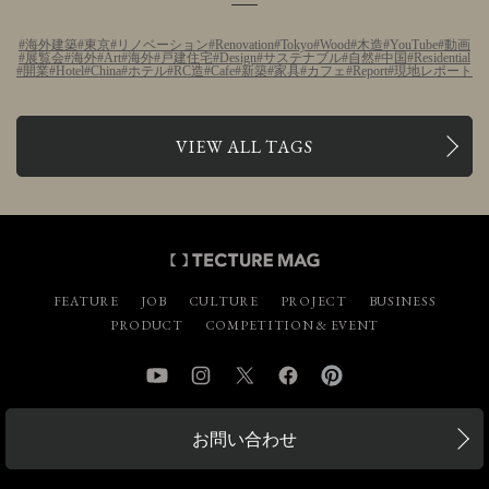
海外建築
東京
リノベーション
Renovation
Tokyo
Wood
木造
YouTube
動画
展覧会
海外
Art
海外
戸建住宅
Design
サステナブル
自然
中国
Residential
開業
Hotel
China
ホテル
RC造
Cafe
新築
家具
カフェ
Report
現地レポート
VIEW ALL TAGS
FEATURE
JOB
CULTURE
PROJECT
BUSINESS
PRODUCT
COMPETITION & EVENT
YouTube
Instagram
Twitter
Facebook
Pinterest
お問い合わせ