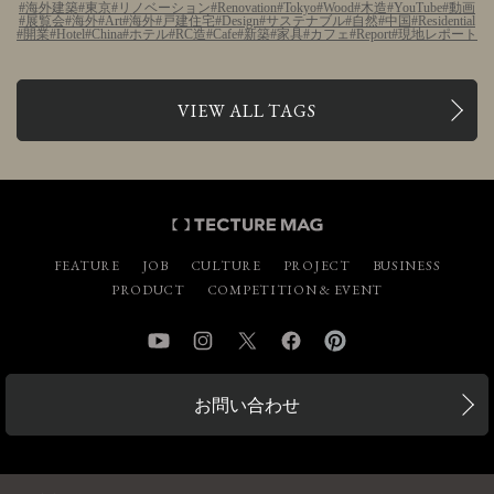
海外建築
東京
リノベーション
Renovation
Tokyo
Wood
木造
YouTube
動画
展覧会
海外
Art
海外
戸建住宅
Design
サステナブル
自然
中国
Residential
開業
Hotel
China
ホテル
RC造
Cafe
新築
家具
カフェ
Report
現地レポート
VIEW ALL TAGS
FEATURE
JOB
CULTURE
PROJECT
BUSINESS
PRODUCT
COMPETITION & EVENT
YouTube
Instagram
Twitter
Facebook
Pinterest
お問い合わせ