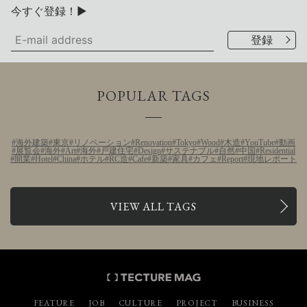
今すぐ登録！▶
POPULAR TAGS
海外建築
東京
リノベーション
Renovation
Tokyo
Wood
木造
YouTube
動画
展覧会
海外
Art
海外
戸建住宅
Design
サステナブル
自然
中国
Residential
開業
Hotel
China
ホテル
RC造
Cafe
新築
家具
カフェ
Report
現地レポート
VIEW ALL TAGS
FEATURE
JOB
CULTURE
PROJECT
BUSINESS