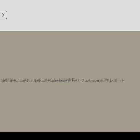
tel
開業
China
ホテル
RC造
Cafe
新築
家具
カフェ
Report
現地レポート