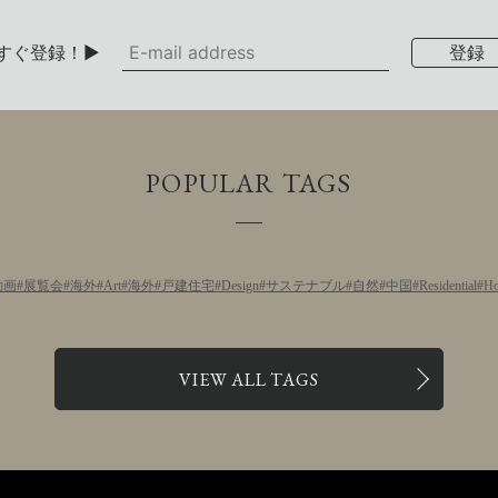
すぐ登録！▶
POPULAR TAGS
動画
展覧会
海外
Art
海外
戸建住宅
Design
サステナブル
自然
中国
Residential
Ho
VIEW ALL TAGS