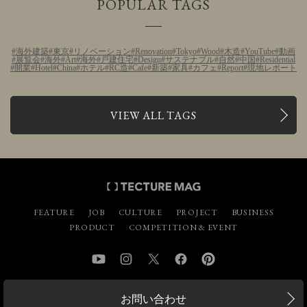
POPULAR TAGS
海外建築
東京
リノベーション
Renovation
Tokyo
Wood
木造
YouTube
動画
展覧会
海外
Art
海外
戸建住宅
Design
サステナブル
自然
中国
Residential
開業
Hotel
China
ホテル
RC造
Cafe
新築
家具
カフェ
Report
現地レポート
VIEW ALL TAGS
FEATURE
JOB
CULTURE
PROJECT
BUSINESS
PRODUCT
COMPETITION & EVENT
YouTube
Instagram
Twitter
Facebook
Pinterest
お問い合わせ