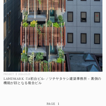
PROJECT
2026.01.05
LANDMARK -TA初台ビル- / ツチヤタケシ建築事務所 – 裏側の
機能が顔となる複合ビル
1