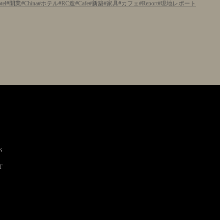
tel
開業
China
ホテル
RC造
Cafe
新築
家具
カフェ
Report
現地レポート
S
T