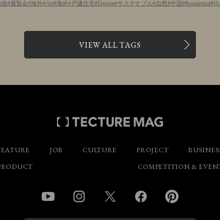
動画
展覧会
海外
Art
海外
戸建住宅
Design
サステナブル
自然
中国
Residential
Ho
VIEW ALL TAGS
FEATURE
JOB
CULTURE
PROJECT
BUSINES
PRODUCT
COMPETITION & EVEN
YouTube
Instagram
Twitter
Facebook
Pinterest