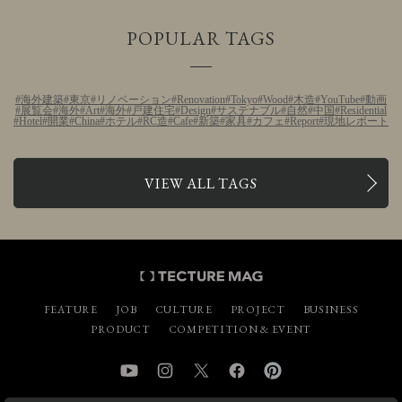
POPULAR TAGS
海外建築
東京
リノベーション
Renovation
Tokyo
Wood
木造
YouTube
動画
展覧会
海外
Art
海外
戸建住宅
Design
サステナブル
自然
中国
Residential
Hotel
開業
China
ホテル
RC造
Cafe
新築
家具
カフェ
Report
現地レポート
VIEW ALL TAGS
FEATURE
JOB
CULTURE
PROJECT
BUSINESS
PRODUCT
COMPETITION & EVENT
YouTube
Instagram
Twitter
Facebook
Pinterest