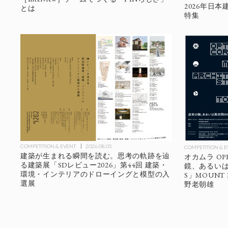
2026年日
とは
特集
COMPETITION & EVENT
2026.08.05
COMPETITION & 
建築が生まれる瞬間を読む。思考の軌跡を辿
オカムラ OP
る建築展「SDレビュー2026」第44回 建築・
鏡、あるいは異
環境・インテリアのドローイングと模型の入
S」MOUNT F
選展
野老朝雄