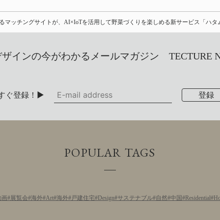
るマッチングサイトが、AI×IoTを活用して野菜づくりを楽しめる新サービス「ハ
インの今がわかるメールマガジン TECTURE NEW
すぐ登録！▶
POPULAR TAGS
動画
展覧会
海外
Art
海外
戸建住宅
Design
サステナブル
自然
中国
Residential
Ho