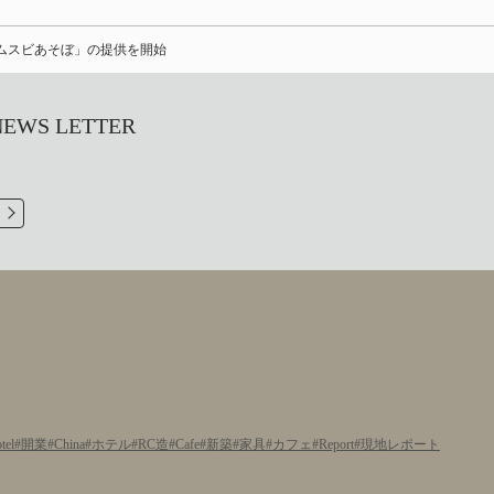
タムスビあそぼ」の提供を開始
S LETTER
tel
開業
China
ホテル
RC造
Cafe
新築
家具
カフェ
Report
現地レポート