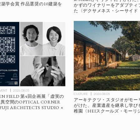
本建築学会賞 作品選奨の10建築を
かずのワイナリーをアダプティ
た〈デクサメネス・シーサイド
EVENT
2026.08.05
CULTURE
2026.08.05
EN FIELD 第4回企画展「虚実の
アーキテクツ・スタジオがモー
空間のOPTICAL CORNER
がけた、産業遺産を継承し学び
UJI ARCHITECTS STUDIO ×
稚園〈HEIスクールズ・モーリ