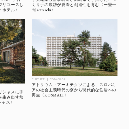
ブリユースし
くり手の痕跡が愛着と創造性を育む〈一畳十
・ホテル〉
間 setouchi〉
CULTURE
2026.08.04
アトリウム・アーキテクツによる、スロバキ
アの社会主義時代の寮から現代的な住居への
リシャスに手
再生〈KOSMALT〉
を生み出す幼
シャス〉