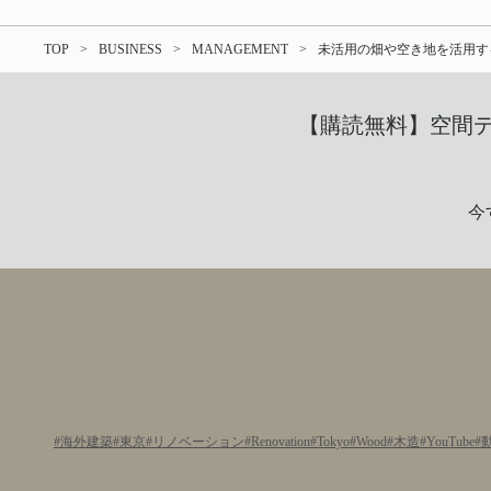
TOP
BUSINESS
MANAGEMENT
未活用の畑や空き地を活用す
【購読無料】空間デザ
今
海外建築
東京
リノベーション
Renovation
Tokyo
Wood
木造
YouTube