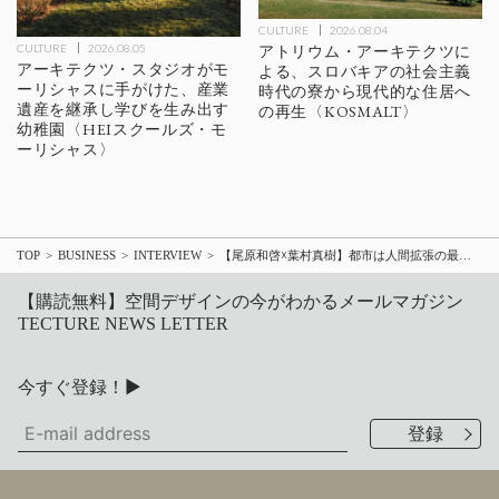
CULTURE
2026.08.04
アトリウム・アーキテクツに
CULTURE
2026.08.05
アーキテクツ・スタジオがモ
よる、スロバキアの社会主義
ーリシャスに手がけた、産業
時代の寮から現代的な住居へ
遺産を継承し学びを生み出す
の再生〈KOSMALT〉
幼稚園〈HEIスクールズ・モ
ーリシャス〉
TOP
BUSINESS
INTERVIEW
【尾原和啓☓葉村真樹】都市は人間拡張の最大形態である─「都市5.0」をめぐってー（『BIZ/ZIN』より）
【購読無料】空間デザインの今がわかるメールマガジン
TECTURE NEWS LETTER
今すぐ登録！▶