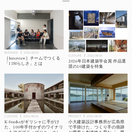
BUSINESS
2026.08.06
CULTURE
2026.08.06
［Interview］チームでつくる
2026年日本建築学会賞 作品選
「I INらしさ」とは
奨の10建築を特集
CULTURE
2026.08.06
PROJECT
2026.08.05
K-Studioがギリシャに手がけ
小大建築設計事務所が広島県
た、100年手付かずのワイナリ
で手掛けた、つくり手の痕跡