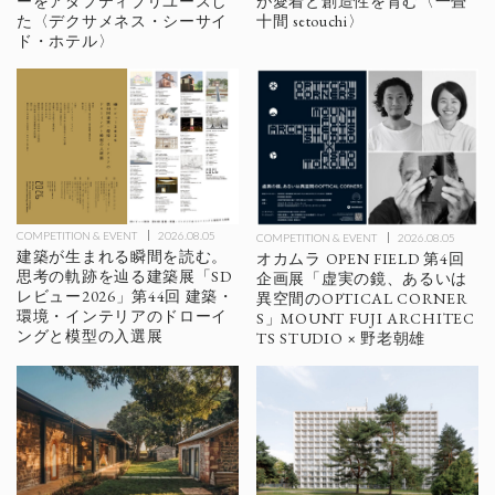
ーをアダプティブリユースし
が愛着と創造性を育む〈一畳
た〈デクサメネス・シーサイ
十間 setouchi〉
ド・ホテル〉
COMPETITION & EVENT
2026.08.05
COMPETITION & EVENT
2026.08.05
建築が生まれる瞬間を読む。
オカムラ OPEN FIELD 第4回
思考の軌跡を辿る建築展「SD
企画展「虚実の鏡、あるいは
レビュー2026」第44回 建築・
異空間のOPTICAL CORNER
環境・インテリアのドローイ
S」MOUNT FUJI ARCHITEC
ングと模型の入選展
TS STUDIO × 野老朝雄