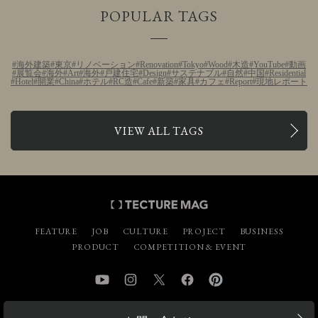
POPULAR TAGS
海外建築
東京
リノベーション
Renovation
Tokyo
Wood
木造
YouTube
動画
展覧会
海外
Art
海外
戸建住宅
Design
サステナブル
自然
中国
Residential
Hotel
開業
China
ホテル
RC造
Cafe
新築
家具
カフェ
Report
現地レポート
VIEW ALL TAGS
FEATURE
JOB
CULTURE
PROJECT
BUSINESS
PRODUCT
COMPETITION & EVENT
YouTube
Instagram
Twitter
Facebook
Pinterest