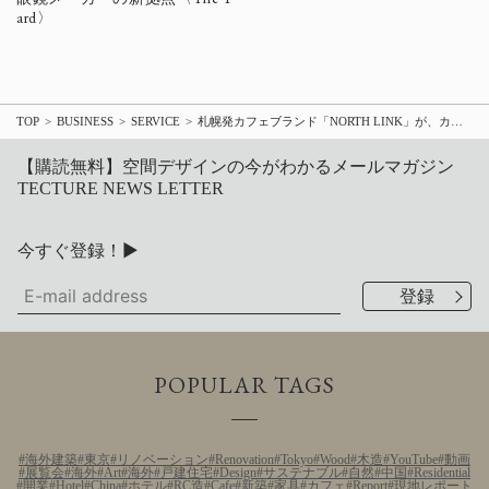
ard〉
TOP
BUSINESS
SERVICE
札幌発カフェブランド「NORTH LINK」が、カフェと連動した体験型ショールーム事業を旗艦店で開始
【購読無料】空間デザインの今がわかるメールマガジン
TECTURE NEWS LETTER
今すぐ登録！▶
POPULAR TAGS
海外建築
東京
リノベーション
Renovation
Tokyo
Wood
木造
YouTube
動画
展覧会
海外
Art
海外
戸建住宅
Design
サステナブル
自然
中国
Residential
開業
Hotel
China
ホテル
RC造
Cafe
新築
家具
カフェ
Report
現地レポート