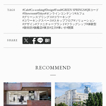
TAGS
Cafe
Co-working
Design
Food
GREEN SPRINGS
QRコード
Showroom
Tokyo
オンラインコンテンツ
カフェ
グリーンスプリングス
コワーキング
コワーキングスペース
スキップフロア
ソリューション
デザイン
ファニチャーブランド
フラッグシップ
体験型
新街区
旗艦店
東京
立川
車いす
開業
SHARE
RECOMMEND