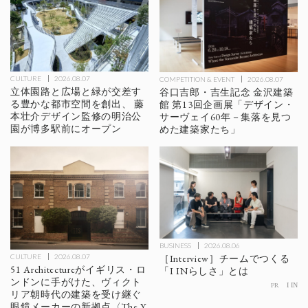
CULTURE
2026.08.07
COMPETITION & EVENT
2026.08.07
立体園路と広場と緑が交差す
谷口吉郎・吉生記念 金沢建築
る豊かな都市空間を創出、 藤
館 第13回企画展「デザイン・
本壮介デザイン監修の明治公
サーヴェイ60年－集落を見つ
園が博多駅前にオープン
めた建築家たち」
BUSINESS
2026.08.06
［Interview］チームでつくる
CULTURE
2026.08.07
51 Architectureがイギリス・ロ
「I INらしさ」とは
ンドンに手がけた、ヴィクト
PR
I IN
リア朝時代の建築を受け継ぐ
眼鏡メーカーの新拠点〈The Y