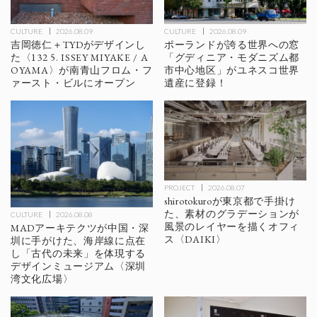
CULTURE
2026.08.09
CULTURE
2026.08.09
ポーランドが誇る世界への窓
吉岡徳仁＋TYDがデザインし
「グディニア・モダニズム都
た〈132 5. ISSEY MIYAKE / A
市中心地区」がユネスコ世界
OYAMA〉が南青山フロム・フ
遺産に登録！
ァースト・ビルにオープン
PROJECT
2026.08.07
shirotokuroが東京都で手掛け
た、素材のグラデーションが
CULTURE
2026.08.08
風景のレイヤーを描くオフィ
MADアーキテクツが中国・深
ス〈DAIKI〉
圳に手がけた、海岸線に点在
し「古代の未来」を体現する
デザインミュージアム〈深圳
湾文化広場〉