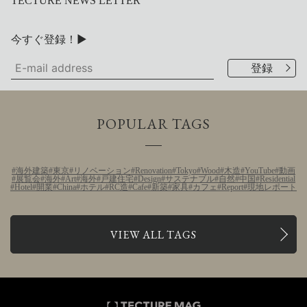
TECTURE NEWS LETTER
今すぐ登録！▶
POPULAR TAGS
海外建築
東京
リノベーション
Renovation
Tokyo
Wood
木造
YouTube
動画
展覧会
海外
Art
海外
戸建住宅
Design
サステナブル
自然
中国
Residential
Hotel
開業
China
ホテル
RC造
Cafe
新築
家具
カフェ
Report
現地レポート
VIEW ALL TAGS