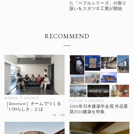
た「ペブルシリーズ」の取り
扱いをスガツネ工業が開始
RECOMMEND
BUSINESS
2026.08.06
CULTURE
2026.08.06
［Interview］チームでつくる
2026年日本建築学会賞 作品選
「I INらしさ」とは
奨の10建築を特集
PR
I IN