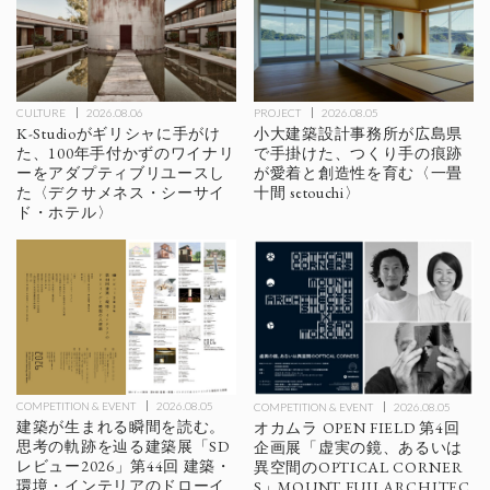
CULTURE
2026.08.06
PROJECT
2026.08.05
K-Studioがギリシャに手がけ
小大建築設計事務所が広島県
た、100年手付かずのワイナリ
で手掛けた、つくり手の痕跡
ーをアダプティブリユースし
が愛着と創造性を育む〈一畳
た〈デクサメネス・シーサイ
十間 setouchi〉
ド・ホテル〉
COMPETITION & EVENT
2026.08.05
COMPETITION & EVENT
2026.08.05
建築が生まれる瞬間を読む。
オカムラ OPEN FIELD 第4回
思考の軌跡を辿る建築展「SD
企画展「虚実の鏡、あるいは
レビュー2026」第44回 建築・
異空間のOPTICAL CORNER
環境・インテリアのドローイ
S」MOUNT FUJI ARCHITEC