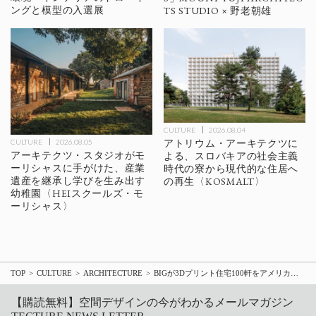
ングと模型の入選展
TS STUDIO × 野老朝雄
CULTURE
2026.08.04
アトリウム・アーキテクツに
CULTURE
2026.08.05
アーキテクツ・スタジオがモ
よる、スロバキアの社会主義
ーリシャスに手がけた、産業
時代の寮から現代的な住居へ
遺産を継承し学びを生み出す
の再生〈KOSMALT〉
幼稚園〈HEIスクールズ・モ
ーリシャス〉
TOP
CULTURE
ARCHITECTURE
BIGが3Dプリント住宅100軒をアメリカで設計！住宅業界と住宅地の風景はどう変わる？
【購読無料】空間デザインの今がわかるメールマガジン