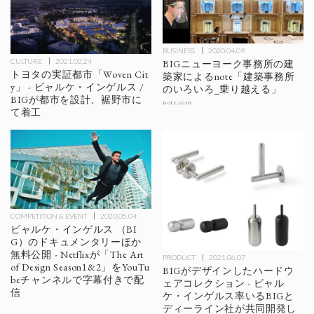
BUSINESS
2020.04.09
CULTURE
2021.02.24
BIGニューヨーク事務所の建
トヨタの実証都市「Woven Cit
築家によるnote「建築事務所
y」 - ビャルケ・インゲルス /
のいろいろ_乗り越える」
BIGが都市を設計、裾野市に
note.com
て着工
COMPETITION & EVENT
2020.05.04
ビャルケ・インゲルス （BI
G）のドキュメンタリーほか
無料公開 - Netflixが「The Art
PRODUCT
2021.06.07
of Design Season1&2」をYouTu
BIGがデザインしたハードウ
beチャンネルで字幕付きで配
ェアコレクション - ビャル
信
ケ・インゲルス率いるBIGと
ディーライン社が共同開発し