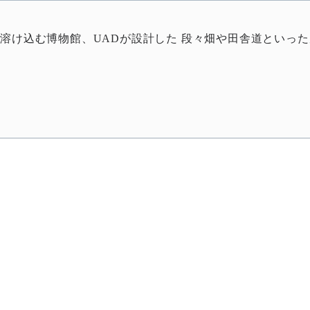
溶け込む博物館、UADが設計した 段々畑や田舎道といっ