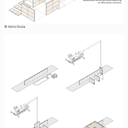
© Adria Goula