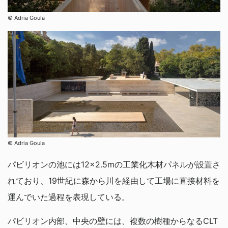
© Adria Goula
© Adria Goula
パビリオンの池には12×2.5mの工業化木材パネルが設置さ
れており、19世紀に森から川を経由して工場に直接材料を
運んでいた過程を表現している。
パビリオン内部、中央の壁には、複数の樹種からなるCLT