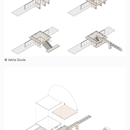
© Adria Goula