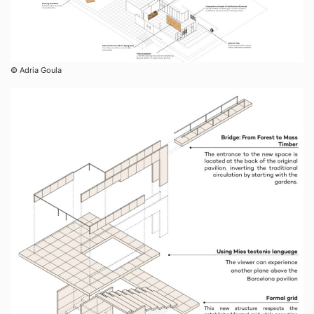
© Adria Goula