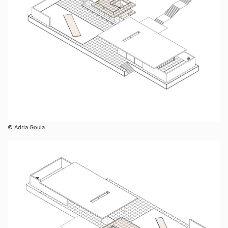
© Adria Goula