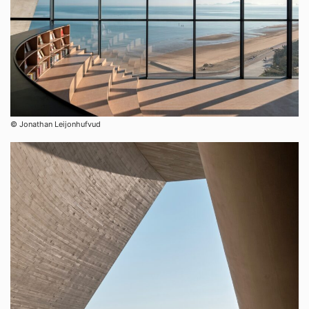
© Jonathan Leijonhufvud