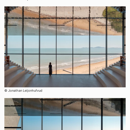
© Jonathan Leijonhufvud