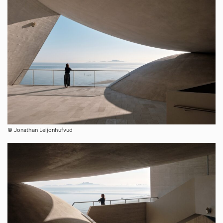
© Jonathan Leijonhufvud