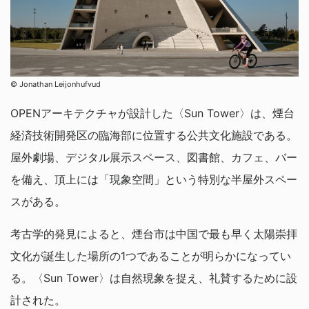
© Jonathan Leijonhufvud
OPENアーキテクチャが設計した〈Sun Tower〉は、煙台
経済技術開発区の臨海部に位置する公共文化施設である。
屋外劇場、デジタル展示スペース、図書館、カフェ、バー
を備え、頂上には「現象空間」という特別な半屋外スペー
スがある。
考古学的発見によると、煙台市は中国で最も早く太陽崇拝
文化が誕生した場所の1つであることが明らかになってい
る。〈Sun Tower〉は自然現象を捉え、礼賛するために設
計された。