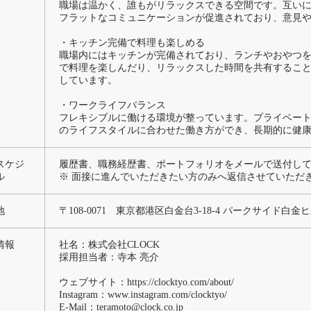
職場は温かく、誰もがリラックスできる空間です。互い
フラットなコミュニケーションが促進されており、意見
・キッチン完備で料理も楽しめる
職場内にはキッチンが完備されており、ランチやおやつ
で料理を楽しんだり、リラックスした時間を共有するこ
しています。
・ワークライフバランス
フレキシブルに働ける環境が整っています。プライベー
のライフスタイルに合わせた働き方ができ、長期的に健
スケジ
履歴書、職務経歴書、ポートフォリオをメールで送付し
ル
※ 面接に進んでいただきたい方のみへ返信させていただ
地
〒108-0071 東京都港区白金台3-18-4 パークサイド白金ヒ
情報
社名：株式会社CLOCK
採用担当者：寺本 亮介
ウェブサイト：
https://clocktyo.com/about/
Instagram：
www.instagram.com/clocktyo/
E-Mail：teramoto@clock.co.jp