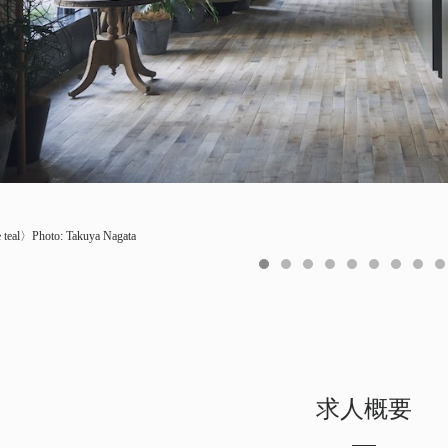
e teal〉Photo: Takuya Nagata
by HOTEL NEW GRAND〉Photo:
na TOKYO-BAY〉Photo: Takuya Nagata
to: Takuya Nagata
SHOTEN〉Photo: Takuya Nagata
akuragaoka Beer Hall〉Photo: Takuya Nagata
oto: Takuya Nagata
oto: Takuya Nagata
gyoenfront〉Photo: Kudo Original Photo.Co,.Ltd
ital Works | Head Office〉Photo: Masaaki Inoue (Bouillon inc)
求人概要