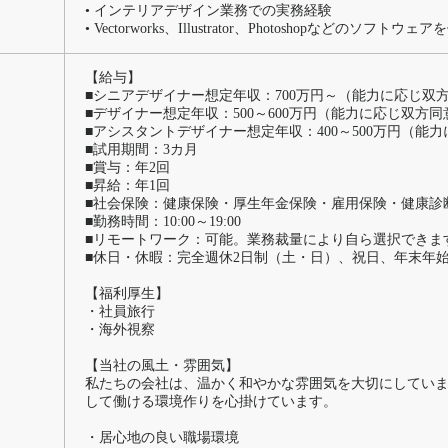
• インテリアデザイン業務での実務経験
• Vectorworks、Illustrator、Photoshopなどのソフ
【給与】
■シニアデザイナー想定年収：700万円～（能力に応じ双
■デザイナー想定年収：500～600万円（能力に応じ双方
■アシスタントデザイナー想定年収：400～500万円（能
■試用期間：3カ月
■賞与：年2回
■昇給：年1回
■社会保険：健康保険・厚生年金保険・雇用保険・健康診
■勤務時間：10:00～19:00
■リモートワーク：可能。業務裁量により自ら選択できま
■休日・休暇：完全週休2日制（土・日）、祝日、年末年
【福利厚生】
・社員旅行
・海外視察
【当社の風土・雰囲気】
私たちの会社は、温かく和やかな雰囲気を大切にしてい
して働ける環境作りを心掛けています。
・居心地の良い職場環境