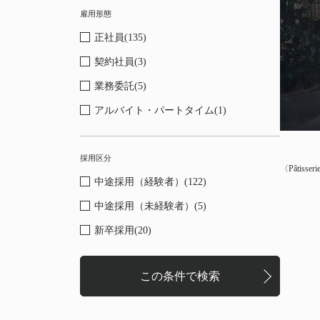
雇用形態
正社員(135)
契約社員(3)
業務委託(5)
アルバイト・パートタイム(1)
採用区分
〈Pâtisseri
〈S.Weil 
〈LaLa are
〈MOO〉Pho
〈NOMURA 
〈Shibuya S
〈BANK〉Ph
〈NEUK〉Ph
〈Shinjyuku
〈Rheos Cap
中途採用（経験者）(122)
中途採用（未経験者）(5)
新卒採用(20)