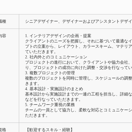
職種
シニアデザイナー、デザイナーおよびアシスタントデザ
内容
1. インテリアデザインの企画・提案
クライアントのニーズを把握し、それに基づいて最適な
プトの立案から、レイアウト、カラースキーム、マテリ
ていただきます。
2. 社内外とのコミュニケーション
プロジェクトの進行において、クライアントや協力会社
り、プロジェクトの成功に向けた調整・交渉を行なって
3. 複数プロジェクトの管理
複数のプロジェクトを同時に管理し、スケジュールの調
きます。
4. 基本設計・実施設計のまとめ
基本設計から実施設計までの一連の工程を担当し、詳細
などを行なっていただきます。
5. チームワーク重視の業務
チームの一員として協力し、柔軟な対応とコミュニケー
ただきます。
資格
【歓迎するスキル・経験】