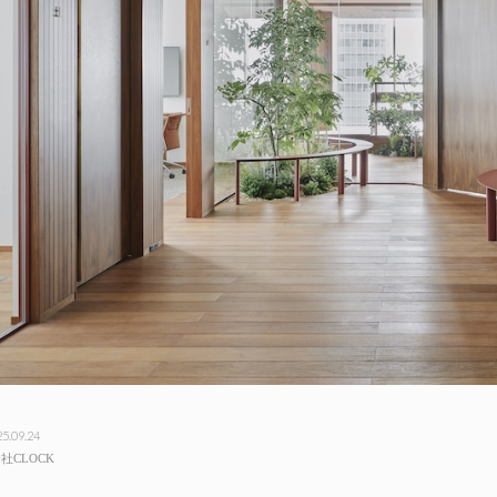
5.09.24
社CLOCK