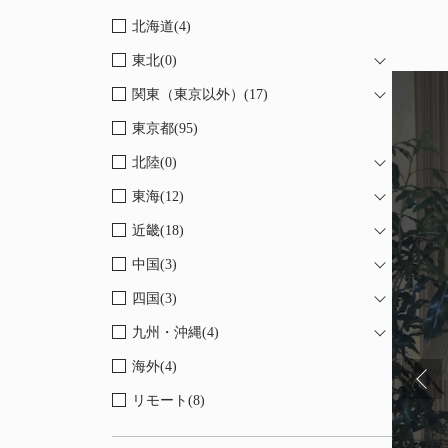
北海道(4)
東北(0)
関東（東京以外）(17)
東京都(95)
北陸(0)
東海(12)
近畿(18)
中国(3)
四国(3)
九州・沖縄(4)
海外(4)
リモート(8)