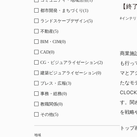
コミュニティ・地域活性(1)
都市開発・まちづくり(1)
インテリ
ランドスケープデザイン(5)
不動産(5)
BIM・CIM(0)
CAD(0)
商業施
も行っ
CG・ビジュアライゼーション(2)
マとア
建築ビジュアライゼーション(0)
たなモ
プレス・広報(3)
CLO
事務・総務(0)
す。関
教職関係(0)
を戦略
その他(5)
トップ画像〈
地域