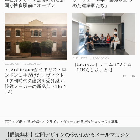
園が博多駅前にオープン
めた建築家たち」
BUSINESS
2026.08.06
［Interview］チームでつくる
CULTURE
2026.08.07
51 Architectureがイギリス・ロ
「I INらしさ」とは
ンドンに手がけた、ヴィクト
PR
I IN
リア朝時代の建築を受け継ぐ
眼鏡メーカーの新拠点〈The Y
ard〉
TOP
JOB
意匠設計
クライン・ダイサムが意匠設計スタッフを募集
【購読無料】空間デザインの今がわかるメールマガジン