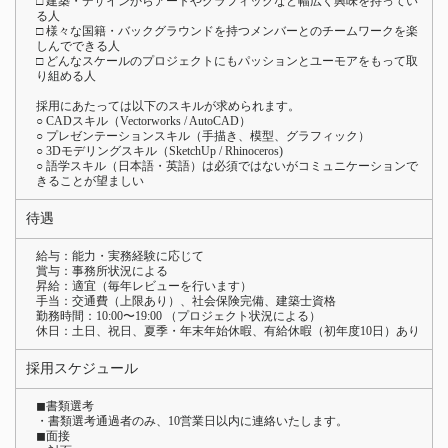
□ 建築・デザインからアートやグラフィックなど幅広く興味を持ってい
る人
□ 様々な国籍・バックグラウンドを持つメンバーとのチームワークを楽
しんでできる人
□ どんなスケールのプロジェクトにもパッションとユーモアをもって取
り組める人
採用にあたっては以下のスキルが求められます。
○ CADスキル（Vectorworks / AutoCAD）
○ プレゼンテーションスキル（手描き、模型、グラフィック）
○ 3Dモデリングスキル（SketchUp / Rhinoceros)
○ 語学スキル（日本語・英語）は必須ではないがコミュニケーションで
きることが望ましい
待遇
給与：能力・実務経験に応じて
賞与：事務所状況による
昇給：適宜（毎年レビューを行います）
手当：交通費（上限あり）、社会保険完備、建築士資格
勤務時間：10:00〜19:00 （プロジェクト状況による）
休日：土日、祝日、夏季・年末年始休暇、有給休暇（初年度10日）あり
採用スケジュール
◼︎書類選考
・書類選考通過者のみ、10営業日以内に連絡いたします。
◼︎面接