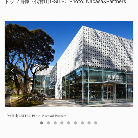
トップ画像〈代官山T-SITE〉Photo: Nacása&Partners
〈代官山T-SITE〉Photo: Nacása&Partners
〈星野リゾート リゾナーレ下関〉Photo: Nacása&Partners
〈星野リゾート リゾナーレ下関〉Photo: Nacása&Partners
〈Ginza Place〉Photo: Nacása&Partners
〈Toggle Hotel Suidobashi〉Photo: SS Tokyo
〈軽井沢コモングラウンズ〉Photo: Nacása&Partners
〈星野リゾート リゾナーレ那須 POKO POKO〉Photo: Brian Scott Peterson
〈Open House〉Photo: SpaceShift
〈Fender Flagship Tokyo〉Photo: Nacása&Partners