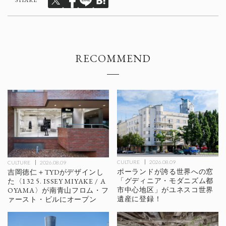
SHARE
RECOMMEND
CULTURE
2026.08.09
CULTURE
2026.08.09
ポーランドが誇る世界への窓
吉岡徳仁＋TYDがデザインし
「グディニア・モダニズム都
た〈132 5. ISSEY MIYAKE / A
市中心地区」がユネスコ世界
OYAMA〉が南青山フロム・フ
遺産に登録！
ァースト・ビルにオープン