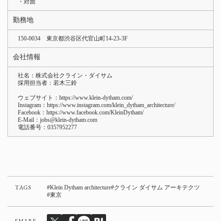
・対面
勤務地
150-0034 東京都渋谷区代官山町14-23-3F
会社情報
社名：株式会社クライン・ダイサム
採用担当者：若木三鈴
ウェブサイト：
https://www.klein-dytham.com/
Instagram：
https://www.instagram.com/klein_dytham_architecture/
Facebook：
https://www.facebook.com/KleinDytham/
E-Mail：jobs@klein-dytham.com
電話番号：0357952277
TAGS
Klein Dytham architecture
クライン ダイサム アーキテクツ
東京