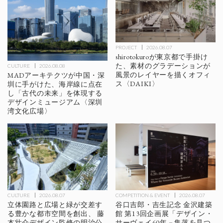
PROJECT
2026.08.07
shirotokuroが東京都で手掛け
た、素材のグラデーションが
CULTURE
2026.08.08
風景のレイヤーを描くオフィ
MADアーキテクツが中国・深
ス〈DAIKI〉
圳に手がけた、海岸線に点在
し「古代の未来」を体現する
デザインミュージアム〈深圳
湾文化広場〉
CULTURE
2026.08.07
COMPETITION & EVENT
2026.08.07
立体園路と広場と緑が交差す
谷口吉郎・吉生記念 金沢建築
る豊かな都市空間を創出、 藤
館 第13回企画展「デザイン・
本壮介デザイン監修の明治公
サーヴェイ60年－集落を見つ