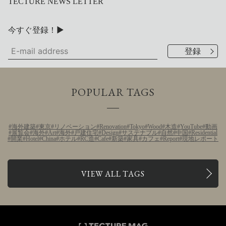
TECTURE NEWS LETTER
今すぐ登録！▶
POPULAR TAGS
海外建築
東京
リノベーション
Renovation
Tokyo
Wood
木造
YouTube
動画
展覧会
海外
Art
海外
戸建住宅
Design
サステナブル
自然
中国
Residential
開業
Hotel
China
ホテル
RC造
Cafe
新築
家具
カフェ
Report
現地レポート
VIEW ALL TAGS