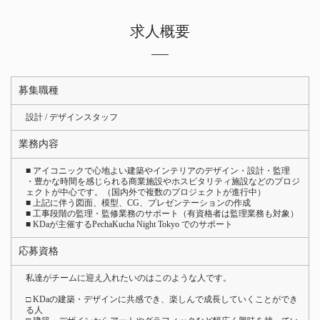
求人概要
募集職種
設計 / デザインスタッフ
業務内容
■ アイコニックで心地よい建築やインテリアのデザイン・設計・監理
・豊かな時間を感じられる商業施設やホスピタリティ施設などのプロジ
ェクトが中心です。（国内外で複数のプロジェクトが進行中）
■ 上記に伴う図面、模型、CG、プレゼンテーションの作成
■ 工事段階の監理・監修業務のサポート（有資格者は監理業務も対象）
■ KDaが主催するPechaKucha Night Tokyo でのサポート
応募資格
私達がチームに迎え入れたいのはこのような人です。
□ KDaの建築・デザインに共感でき、楽しんで成長していくことができ
る人