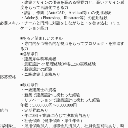
・建築デザインの価値を高める提案力と、高いデザイン感
度をもって言語化できる力
・設計、作図（AutoCAD、Archicad等）の使用経験
・Adobe系（Photoshop、Illustrator等）の使用経験
必要スキル
・チームと円滑に対話をしながらヒトを巻き込むコミュニ
ケーション能力
■あると望ましいスキル
・専門的かつ複合的な視点をもってプロジェクトを推進す
る力
■必須条件
・建築系学科卒業者
・意匠設計 or 監理経験3年以上の実務経験
・新築設計の経験
・ニ級建築士資格あり
応募資格
■歓迎条件
・ー級建築士の資格
・新築で建築設計に携わった経験
・リノベーションで建築設計に携わった経験
年収：5,000,000円〜8,000,000円
給与
・定期昇給あり
・年に2回＋業績に応じて決算賞与あり
・社会保険（健康保険・厚生年金）
福利厚生
・雇用保険加入、退職金共済加入、社員食堂補助あり、時