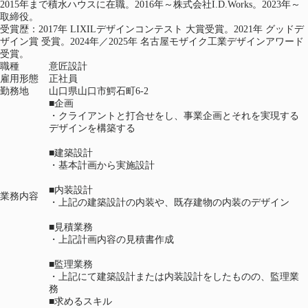
2015年まで積水ハウスに在職。2016年～株式会社I.D.Works。2023年～
取締役。
受賞歴：2017年 LIXILデザインコンテスト 大賞受賞。2021年 グッドデ
ザイン賞 受賞。2024年／2025年 名古屋モザイク工業デザインアワード
受賞。
職種
意匠設計
雇用形態
正社員
勤務地
山口県山口市鰐石町6-2
■企画
・クライアントと打合せをし、事業企画とそれを実現する
デザインを構築する
■建築設計
・基本計画から実施設計
■内装設計
業務内容
・上記の建築設計の内装や、既存建物の内装のデザイン
■見積業務
・上記計画内容の見積書作成
■監理業務
・上記にて建築設計または内装設計をしたものの、監理業
務
■求めるスキル