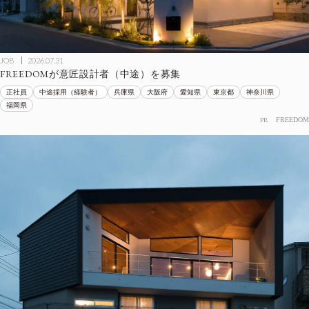
JOB
2026.07.31
FREEDOMが意匠設計者（中途）を募集
正社員
中途採用（経験者）
兵庫県
大阪府
愛知県
東京都
神奈川県
福岡県
PR
FREEDOM