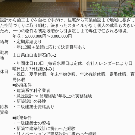
設計から施工までを自社で手がけ、住宅から商業施設まで地域に根ざし
た空間づくりに取り組む。決まったスタイルがなく個人の裁量も大きい
ため、一つの物件を初期段階から引き渡しまで専任で任される環境。
年収：5,000,000円〜8,000,000円
給与
・定期昇給あり
・年に2回＋業績に応じて決算賞与あり
勤務
山口県山口市鰐石町6-2
地
・年間休日110日（毎週水曜日は定休、会社カレンダーにより日
曜日は月3日程度休み）
休日
・祝日、夏季休暇、年末年始休暇、年次有給休暇、慶弔休暇、育
児休暇
■必須条件
・建築系学科卒業者
・意匠設計 or 監理経験3年以上の実務経験
・新築設計の経験
応募
・ニ級建築士資格あり
資格
■歓迎条件
・ー級建築士の資格
・新築で建築設計に携わった経験
・リノベーションで建築設計に携わった経験