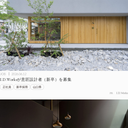
JOB
2026.06.12
I.D.Worksが意匠設計者（新卒）を募集
正社員
新卒採用
山口県
PR
I.D.Works