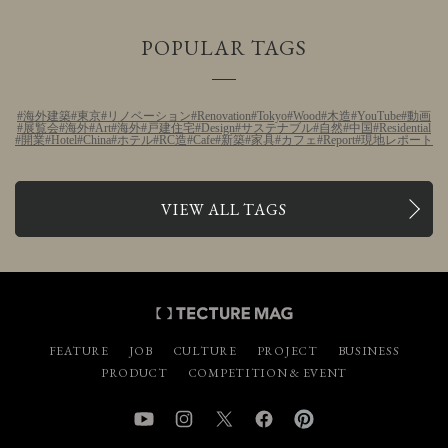
POPULAR TAGS
海外建築
東京
リノベーション
Renovation
Tokyo
Wood
木造
YouTube
動画
展覧会
海外
Art
海外
戸建住宅
Design
サステナブル
自然
中国
Residential
開業
Hotel
China
ホテル
RC造
Cafe
新築
家具
カフェ
Report
現地レポート
VIEW ALL TAGS
FEATURE
JOB
CULTURE
PROJECT
BUSINESS
PRODUCT
COMPETITION & EVENT
YouTube
Instagram
Twitter
Facebook
Pinterest