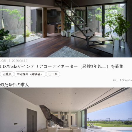
JOB
2026.06.12
I.D.Worksがインテリアコーディネーター（経験3年以上）を募集
正社員
中途採用（経験者）
山口県
PR
I.D.Works
似た条件の求人