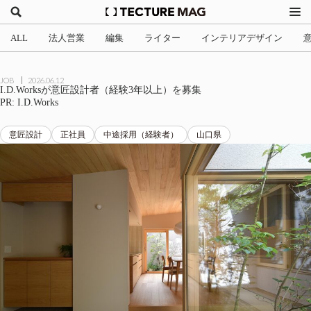
ALL
法人営業
編集
ライター
インテリアデザイン
JOB
2026.06.12
I.D.Worksが意匠設計者（経験3年以上）を募集
PR: I.D.Works
意匠設計
正社員
中途採用（経験者）
山口県