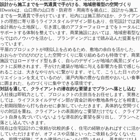
設計から施工までを一気通貫で手がける、地域密着型の空間づくり
IDworksは、山口県の山口市・防府市・周南市を拠点に、設計から施工
までを一気通貫で手がけています。社内には施工部のほか、クライアン
トの理想に寄り添うライフスタイルデザイン部もあり、住宅設計では資
金計画から土地探し、引き渡し後のアフターフォローまでをトータルに
サポートする体制を整えています。商業施設においては、地域密着型な
らではのノウハウを活かし、ブランディングにまで踏み込んだ提案を行
っています。
平屋のプロジェクトが8割以上を占めるため、敷地の余白を活かした、
おおらかでのびのびとした空間づくりに取り組めるのも特徴です。商業
施設ではロードサイド型も多く、自らのデザインが地域の風景にダイレ
クトに反映されます。手がけた建築が地域に与える影響力を肌で感じら
れることは、大きなやりがいに繋がります。そして、こうした日々のク
リエイションを支えているのが、瀬戸内海の豊かな自然やおいしい食事
に囲まれた、ものづくりに集中できる環境です。
対話を通して、クライアントの潜在的な要望までプランへ落とし込む
入社後は即戦力として、プロジェクトの主担当をお任せします。実務と
しては、ライフスタイルデザイン部が資金計画や敷地条件などを精査し
た初期段階から打ち合わせに参加していただきます。具体的な空間づく
りの対話を重ね、クライアントの表面的なご要望だけでなく、クライア
ント自身も気づいていないような潜在的な要望を探り出し、プランへと
落とし込んでいきます。
現在は住宅設計のご依頼が比較的多く、住宅の経験があればすぐに活か
していただけますが、オフィスや店舗といったご依頼も少なくないた
め、前職で経験してきた建築のジャンルは問いません。基本的には1人