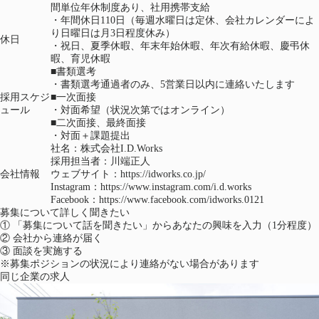
間単位年休制度あり、社用携帯支給
・年間休日110日（毎週水曜日は定休、会社カレンダーによ
り日曜日は月3日程度休み）
休日
・祝日、夏季休暇、年末年始休暇、年次有給休暇、慶弔休
暇、育児休暇
■書類選考
・書類選考通過者のみ、5営業日以内に連絡いたします
採用スケジ
■一次面接
ュール
・対面希望（状況次第ではオンライン）
■二次面接、最終面接
・対面＋課題提出
社名：株式会社I.D.Works
採用担当者：川端正人
会社情報
ウェブサイト：
https://idworks.co.jp/
Instagram：
https://www.instagram.com/i.d.works
Facebook：
https://www.facebook.com/idworks.0121
（新しいタブで開く）
募集について詳しく聞きたい
①
「募集について話を聞きたい」からあなたの興味を入力（1分程度）
②
会社から連絡が届く
③
面談を実施する
※募集ポジションの状況により連絡がない場合があります
同じ企業の求人