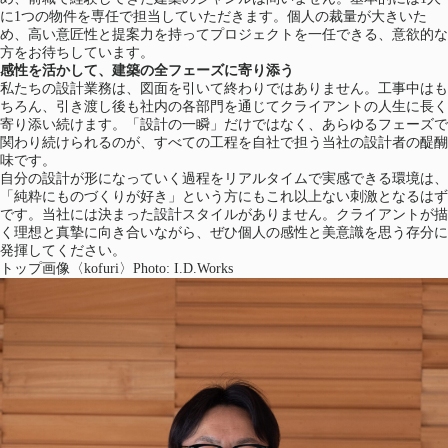
に1つの物件を専任で担当していただきます。個人の裁量が大きいた
め、高い意匠性と提案力を持ってプロジェクトを一任できる、意欲的な
方をお待ちしています。
感性を活かして、建築の全フェーズに寄り添う
私たちの設計業務は、図面を引いて終わりではありません。工事中はも
ちろん、引き渡し後も社内の各部門を通じてクライアントの人生に長く
寄り添い続けます。「設計の一瞬」だけではなく、あらゆるフェーズで
関わり続けられるのが、すべての工程を自社で担う当社の設計者の醍醐
味です。
自分の設計が形になっていく過程をリアルタイムで実感できる環境は、
「純粋にものづくりが好き」という方にもこれ以上ない刺激となるはず
です。当社には決まった設計スタイルがありません。クライアントが描
く理想と真摯に向き合いながら、ぜひ個人の感性と美意識を思う存分に
発揮してください。
トップ画像〈kofuri〉Photo: I.D.Works