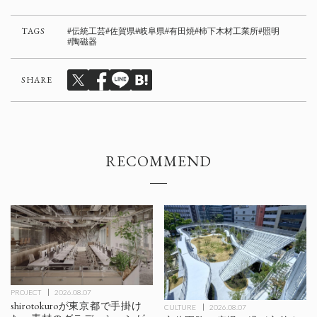
TAGS
伝統工芸
佐賀県
岐阜県
有田焼
柿下木材工業所
照明
陶磁器
SHARE
RECOMMEND
PROJECT
2026.08.07
shirotokuroが東京都で手掛け
CULTURE
2026.08.07