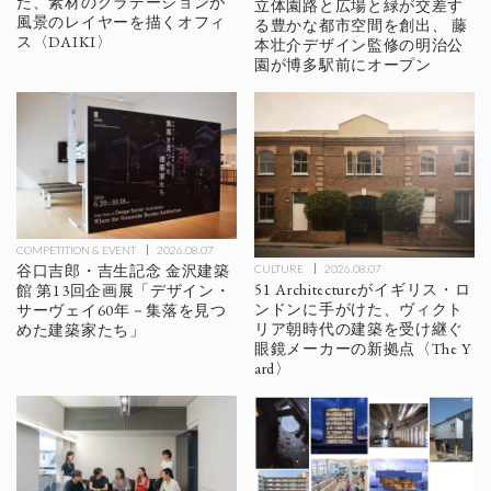
た、素材のグラデーションが
立体園路と広場と緑が交差す
風景のレイヤーを描くオフィ
る豊かな都市空間を創出、 藤
ス〈DAIKI〉
本壮介デザイン監修の明治公
園が博多駅前にオープン
COMPETITION & EVENT
2026.08.07
谷口吉郎・吉生記念 金沢建築
CULTURE
2026.08.07
51 Architectureがイギリス・ロ
館 第13回企画展「デザイン・
ンドンに手がけた、ヴィクト
サーヴェイ60年－集落を見つ
リア朝時代の建築を受け継ぐ
めた建築家たち」
眼鏡メーカーの新拠点〈The Y
ard〉