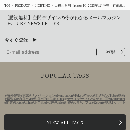
TOP
PRODUCT
LIGHTING
白磁の照明〈mono-P〉2023年1月発売：有田焼の香蘭社と岐阜の木製照明メーカー・柿下木材工業所のコラボで誕生した一体成型ペンダントとテーブルスタンド
【購読無料】空間デザインの今がわかるメールマガジン
TECTURE NEWS LETTER
今すぐ登録！▶
POPULAR TAGS
海外建築
東京
リノベーション
Renovation
Tokyo
Wood
木造
YouTube
動画
展覧会
海外
Art
海外
戸建住宅
Design
サステナブル
自然
中国
Residential
開業
Hotel
China
ホテル
RC造
Cafe
新築
家具
カフェ
Report
現地レポート
VIEW ALL TAGS