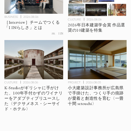
BUSINESS
2026.08.06
CULTURE
2026.08.06
［Interview］チームでつくる
2026年日本建築学会賞 作品選
「I INらしさ」とは
奨の10建築を特集
PR
I IN
CULTURE
2026.08.06
PROJECT
2026.08.05
K-Studioがギリシャに手がけ
小大建築設計事務所が広島県
た、100年手付かずのワイナリ
で手掛けた、つくり手の痕跡
ーをアダプティブリユースし
が愛着と創造性を育む〈一畳
た〈デクサメネス・シーサイ
十間 setouchi〉
ド・ホテル〉