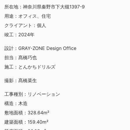
所在地：神奈川県秦野市下大槻1397-9
用途：オフィス、住宅
クライアント：個人
竣工：2024年
設計：GRAY-ZONE Design Office
担当：髙橋巧也
施工：とんかちドリルズ
撮影：髙橋菜生
工事種別：リノベーション
構造：木造
敷地面積：328.64m²
建築面積：159.40m²
Architects Other Projects
GRAY-ZONE Design Office