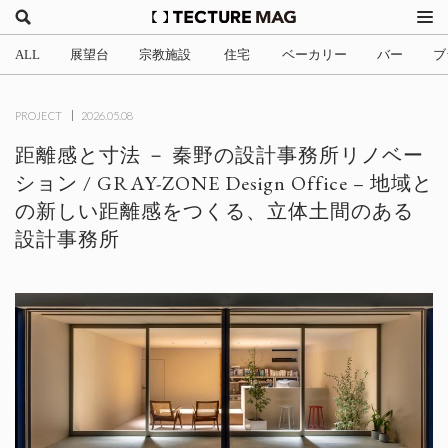
ALL
展望台
宗教施設
住宅
ベーカリー
バー
ブ
(2)
(1)
(705)
(3)
(34)
(4
PROJECT
2026.05.08
距離感と寸法 － 秦野の設計事務所リノベー
ション / GRAY-ZONE Design Office – 地域と
の新しい距離感をつくる、立体土間のある
設計事務所